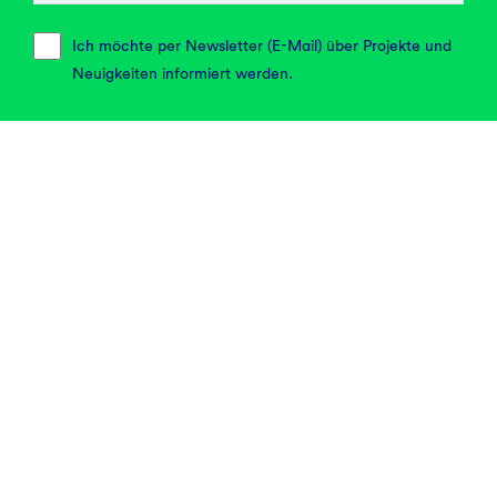
Projektfilm anschauen
Dauer: 4:37
Ich möchte per Newsletter (E-Mail) über Projekte und
Neuigkeiten informiert werden.
Verzinsung
Möglicher
Laufzeit
Bonuszins
7,00 %
5 Jahre
10,00 %