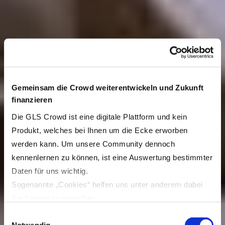
Gemeinsam die Crowd weiterentwickeln und Zukunft
finanzieren
Die GLS Crowd ist eine digitale Plattform und kein
Produkt, welches bei Ihnen um die Ecke erworben
werden kann. Um unsere Community dennoch
kennenlernen zu können, ist eine Auswertung bestimmter
Daten für uns wichtig.
Sogenannte „Cookies“ helfen uns unter anderem dabei
Sie besser zu erreichen.
Durch den Einsatz von Cookies auf unserer Webseite
Einwilligungsauswahl
können Inhalte und Anzeigen für Sie personalisiert und