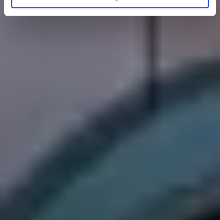
„Details zeigen“). Wenn Sie dies nicht wünschen, können
Sie schlicht „Auswahl übernehmen“ wählen (in diesem
Fall werden nur die notwendigen Cookies und ggf. weitere
von Ihnen zusätzlich angeklickte Cookies bzw. Cookie-
Typen verwendet). Weitere Informationen zum
Datenschutz finden Sie in unseren
Datenschutzhinweisen
.
Egal wofür Sie sich entscheiden, wir freuen uns auf Sie!