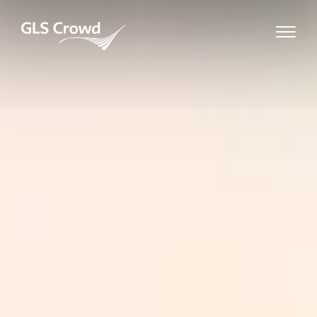
Skip
to
GLS Crowd
content