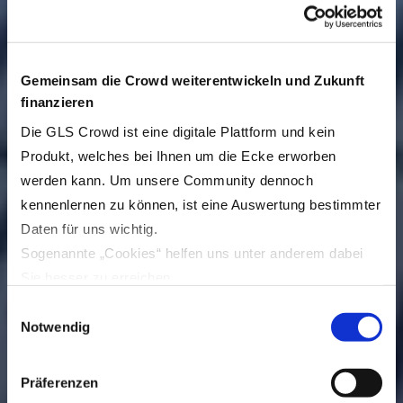
Gemeinsam die Crowd weiterentwickeln und Zukunft
finanzieren
Die GLS Crowd ist eine digitale Plattform und kein
Produkt, welches bei Ihnen um die Ecke erworben
werden kann. Um unsere Community dennoch
kennenlernen zu können, ist eine Auswertung bestimmter
Daten für uns wichtig.
Sogenannte „Cookies“ helfen uns unter anderem dabei
Sie besser zu erreichen.
Durch den Einsatz von Cookies auf unserer Webseite
Einwilligungsauswahl
können Inhalte und Anzeigen für Sie personalisiert und
Notwendig
Funktionen für soziale Medien angeboten werden, um die
Nutzerfreundlichkeit und Bedienbarkeit für Sie zu
Präferenzen
verbessern. Zudem können dadurch Zugriffe auf unsere