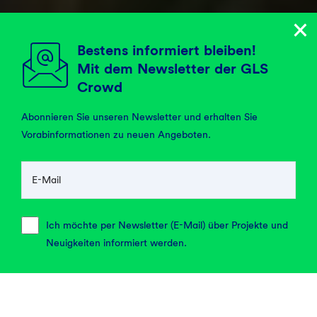
Bestens informiert bleiben!
Mit dem Newsletter der GLS
Crowd
Abonnieren Sie unseren Newsletter und erhalten Sie
Vorabinformationen zu neuen Angeboten.
ASG SolarInvest GmbH
Wertpapier
E-Mail
Projektfilm anschauen
Dauer: 4:41
Ich möchte per Newsletter (E-Mail) über Projekte und
Neuigkeiten informiert werden.