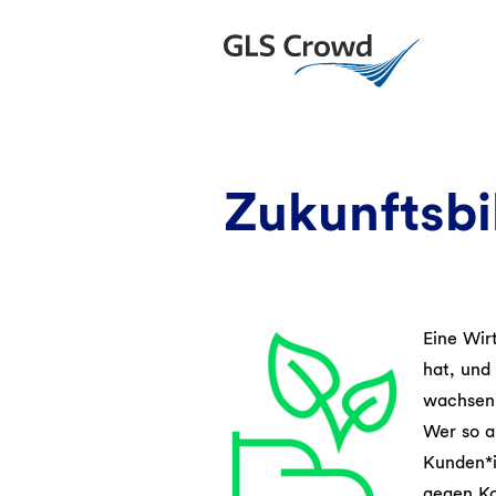
Skip
to
GLS Crowd
content
Zukunftsbi
Eine Wir
hat, und
wachsen 
Wer so a
Kunden*i
gegen Ko