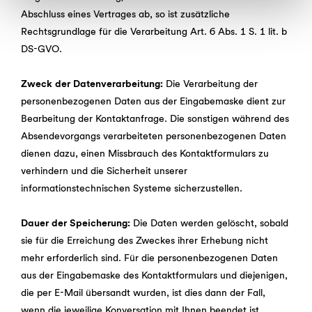
Fall werden nur die notwendigen Cookies und ggf. weitere
Abschluss eines Vertrages ab, so ist zusätzliche
von Ihnen zusätzlich angeklickte Cookies bzw. Cookie-
Rechtsgrundlage für die Verarbeitung Art. 6 Abs. 1 S. 1 lit. b
Typen verwendet). Weitere Informationen zum
DS-GVO.
Datenschutz finden Sie in unseren
Datenschutzhinweisen
.
Zweck der Datenverarbeitung:
Die Verarbeitung der
Egal wofür Sie sich entscheiden, wir freuen uns auf Sie!
personenbezogenen Daten aus der Eingabemaske dient zur
Bearbeitung der Kontaktanfrage. Die sonstigen während des
Absendevorgangs verarbeiteten personenbezogenen Daten
dienen dazu, einen Missbrauch des Kontaktformulars zu
verhindern und die Sicherheit unserer
informationstechnischen Systeme sicherzustellen.
Dauer der Speicherung:
Die Daten werden gelöscht, sobald
sie für die Erreichung des Zweckes ihrer Erhebung nicht
mehr erforderlich sind. Für die personenbezogenen Daten
aus der Eingabemaske des Kontaktformulars und diejenigen,
die per E-Mail übersandt wurden, ist dies dann der Fall,
wenn die jeweilige Konversation mit Ihnen beendet ist,