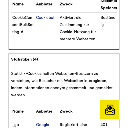
Maximale
Name
Anbieter
Zweck
Speicherdaue
CookieCon
Cookiebot
Aktiviert die
Beständ
sentBulkSet
Zustimmung zur
ig
ting-#
Cookie-Nutzung für
mehrere Webseiten
Statistiken (4)
Statistik-Cookies helfen Webseiten-Besitzern zu
verstehen, wie Besucher mit Webseiten interagieren,
indem Informationen anonym gesammelt und gemeldet
werden.
Maximale
Name
Anbieter
Zweck
Speicherdaue
_ga
Google
Registriert eine
401