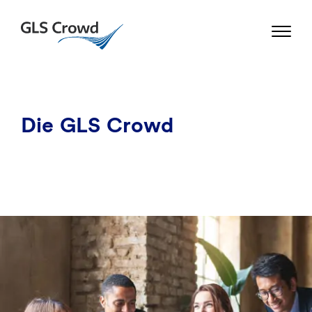
Skip
to
GLS Crowd
content
Die GLS Crowd