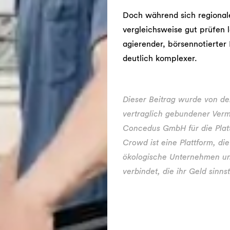
Doch während sich regional
vergleichsweise gut prüfen l
agierender, börsennotierte
deutlich komplexer.
Dieser Beitrag wurde von d
vertraglich gebundener Verm
Concedus GmbH für die Plat
Crowd ist eine Plattform, di
ökologische Unternehmen un
verbindet, die ihr Geld sinn