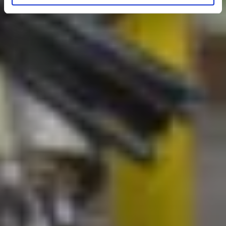
„Details zeigen“). Wenn Sie dies nicht wünschen, können
Sie schlicht „Auswahl übernehmen“ wählen (in diesem
Fall werden nur die notwendigen Cookies und ggf. weitere
von Ihnen zusätzlich angeklickte Cookies bzw. Cookie-
Typen verwendet). Weitere Informationen zum
Datenschutz finden Sie in unseren
Datenschutzhinweisen
.
Egal wofür Sie sich entscheiden, wir freuen uns auf Sie!