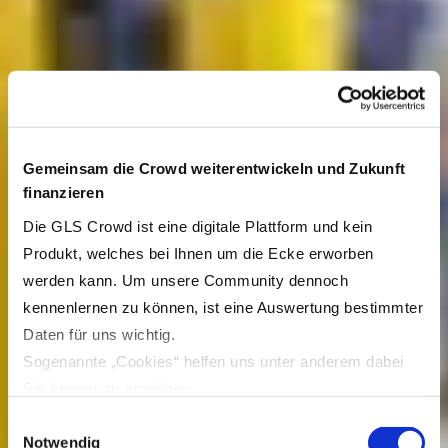
Gemeinsam die Crowd weiterentwickeln und Zukunft
finanzieren
Die GLS Crowd ist eine digitale Plattform und kein
Produkt, welches bei Ihnen um die Ecke erworben
werden kann. Um unsere Community dennoch
kennenlernen zu können, ist eine Auswertung bestimmter
Daten für uns wichtig.
Sogenannte „Cookies“ helfen uns unter anderem dabei
Sie besser zu erreichen.
Durch den Einsatz von Cookies auf unserer Webseite
Einwilligungsauswahl
können Inhalte und Anzeigen für Sie personalisiert und
Notwendig