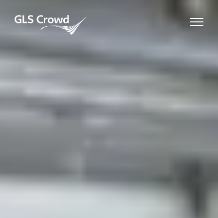
Skip
to
GLS Crowd
content