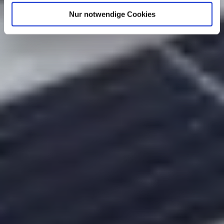
Informationen zu den einzelnen Cookies finden Sie unter
Nur notwendige Cookies
„Details zeigen“). Wenn Sie dies nicht wünschen, können
Sie schlicht „Auswahl übernehmen“ wählen (in diesem
Fall werden nur die notwendigen Cookies und ggf. weitere
von Ihnen zusätzlich angeklickte Cookies bzw. Cookie-
Typen verwendet). Weitere Informationen zum
Datenschutz finden Sie in unseren
Datenschutzhinweisen
.
Egal wofür Sie sich entscheiden, wir freuen uns auf Sie!