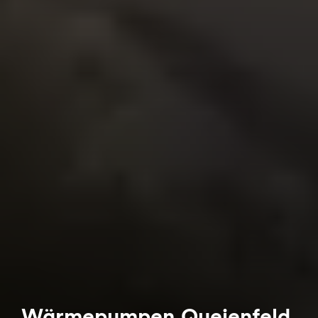
Wärmepumpen Queienfeld