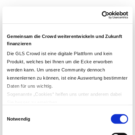
Skip
to
GLS Crowd
content
Gemeinsam die Crowd weiterentwickeln und Zukunft
finanzieren
Die GLS Crowd ist eine digitale Plattform und kein
Produkt, welches bei Ihnen um die Ecke erworben
werden kann. Um unsere Community dennoch
kennenlernen zu können, ist eine Auswertung bestimmter
Daten für uns wichtig.
Sogenannte „Cookies“ helfen uns unter anderem dabei
Sie besser zu erreichen.
Durch den Einsatz von Cookies auf unserer Webseite
Einwilligungsauswahl
können Inhalte und Anzeigen für Sie personalisiert und
Notwendig
Funktionen für soziale Medien angeboten werden, um die
Nutzerfreundlichkeit und Bedienbarkeit für Sie zu