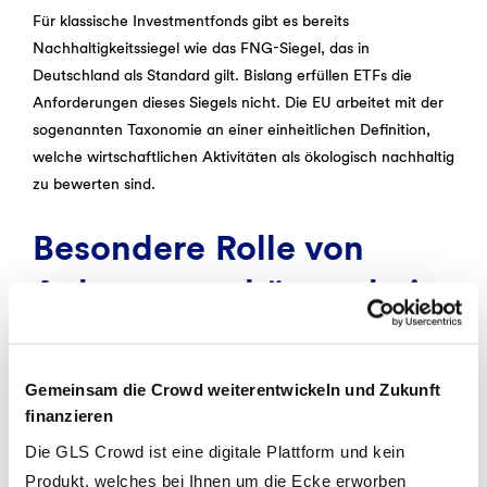
Für klassische Investmentfonds gibt es bereits
Nachhaltigkeitssiegel wie das FNG-Siegel, das in
Deutschland als Standard gilt. Bislang erfüllen ETFs die
Anforderungen dieses Siegels nicht. Die EU arbeitet mit der
sogenannten Taxonomie an einer einheitlichen Definition,
welche wirtschaftlichen Aktivitäten als ökologisch nachhaltig
zu bewerten sind.
Besondere Rolle von
Anlageausschüssen bei
Fonds
Gemeinsam die Crowd weiterentwickeln und Zukunft
Bei aktiv gemanagten Fonds gibt es teilweise unabhängige
finanzieren
Anlageausschüsse. Diese prüfen, ob die einzelnen
Unternehmen im Fonds zu den festgelegten Grundsätzen
Die GLS Crowd ist eine digitale Plattform und kein
passen. Dabei werden nicht nur Ausschluss-, sondern auch
Produkt, welches bei Ihnen um die Ecke erworben