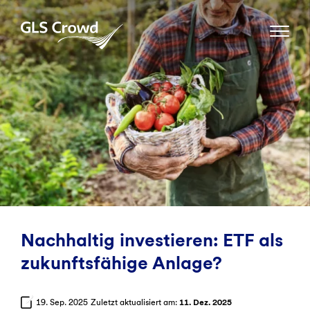
Skip
to
GLS Crowd
content
Nachhaltig investieren: ETF als
zukunftsfähige Anlage?
19. Sep. 2025
Zuletzt aktualisiert am:
11. Dez. 2025