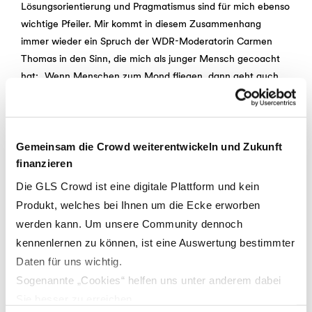
Lösungsorientierung und Pragmatismus sind für mich ebenso
wichtige Pfeiler. Mir kommt in diesem Zusammenhang
immer wieder ein Spruch der WDR-Moderatorin Carmen
Thomas in den Sinn, die mich als junger Mensch gecoacht
hat: „Wenn Menschen zum Mond fliegen, dann geht auch
der Rest.“ Das rufe ich mir immer den Kopf, wenn es eine
Herausforderung gibt. Gerade wer ein Unternehmen
gründet, macht Dinge oftmals anders und dabei ist eine
Gemeinsam die Crowd weiterentwickeln und Zukunft
große Portion Lösungsorientierung notwendig. Nicht zuletzt
finanzieren
finde ich auch die eigene Resilienz sehr wichtig, denn der
Gründeralltag ist durch Höhen und Tiefen geprägt. Das
Die GLS Crowd ist eine digitale Plattform und kein
macht es spannend und das macht mich und meinen
Produkt, welches bei Ihnen um die Ecke erworben
Mitgründer Jan stark.
werden kann. Um unsere Community dennoch
kennenlernen zu können, ist eine Auswertung bestimmter
7. Was wünscht Du Dir
Daten für uns wichtig.
für die Zukunft von
Sogenannte „Cookies“ helfen uns unter anderem dabei
Sie besser zu erreichen.