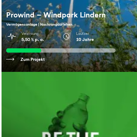
Prowind – Windpark Lindern
Vermögensanlage | Nachrangdarlehen
Verzinsung
Laufzeit
5,50 % p. a.
10 Jahre
Zum Projekt