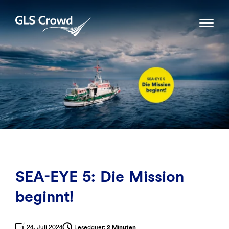
Skip
to
GLS Crowd
content
SEA-EYE 5: Die Mission
beginnt!
24. Juli 2024
Lesedauer:
2 Minuten