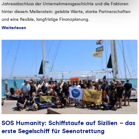
Jahresabschluss der Unternehmensgeschichte und die Faktoren
Fall werden nur die notwendigen Cookies und ggf. weitere
hinter diesem Meilenstein: gelebte Werte, starke Partnerschaften
von Ihnen zusätzlich angeklickte Cookies bzw. Cookie-
und eine flexible, langfristige Finanzplanung.
Typen verwendet). Weitere Informationen zum
Weiterlesen
Datenschutz finden Sie in unseren
Datenschutzhinweisen
.
Egal wofür Sie sich entscheiden, wir freuen uns auf Sie!
SOS Humanity: Schiffstaufe auf Sizilien – das
erste Segelschiff für Seenotrettung