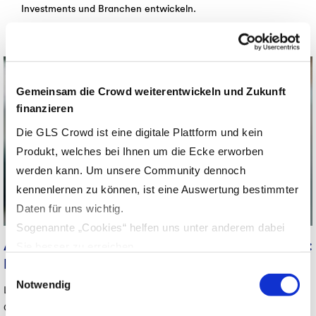
Investments und Branchen entwickeln.
Gemeinsam die Crowd weiterentwickeln und Zukunft
finanzieren
Die GLS Crowd ist eine digitale Plattform und kein
Produkt, welches bei Ihnen um die Ecke erworben
werden kann. Um unsere Community dennoch
kennenlernen zu können, ist eine Auswertung bestimmter
Daten für uns wichtig.
Sogenannte „Cookies“ helfen uns unter anderem dabei
Anders wirtschaften in der Aktiengesellschaft:
Sie besser zu erreichen.
Paul Bethke von Lemonaid im Interview
Durch den Einsatz von Cookies auf unserer Webseite
Einwilligungsauswahl
können Inhalte und Anzeigen für Sie personalisiert und
Notwendig
Lemonaid wandelt sich zur Aktiengesellschaft und macht die eigene
Funktionen für soziale Medien angeboten werden, um die
Community zu Fairholdern. Im Interview erklärt der Gründer Paul