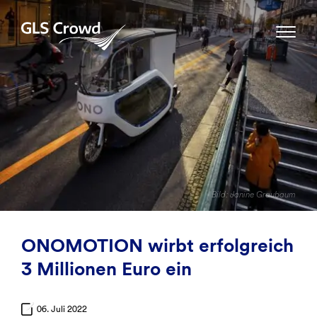
Skip
to
GLS Crowd
content
Bild: Janine Graubaum
ONOMOTION wirbt erfolgreich
3 Millionen Euro ein
06. Juli 2022