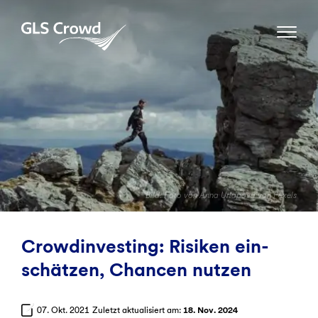
Skip
to
GLS Crowd
content
Bild: Foto von Anna Urlapova von Pexels
Crowd­investing: Risiken ein­
schätzen, Chancen nutzen
07. Okt. 2021
Zuletzt aktualisiert am:
18. Nov. 2024