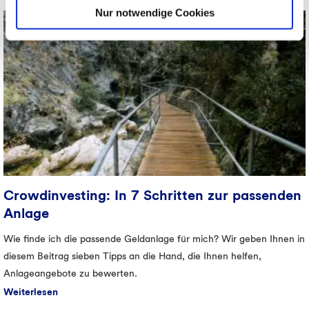
Informationen zu den einzelnen Cookies finden Sie unter
Nur notwendige Cookies
„Details zeigen“). Wenn Sie dies nicht wünschen, können
Sie schlicht „Auswahl übernehmen“ wählen (in diesem
Fall werden nur die notwendigen Cookies und ggf. weitere
von Ihnen zusätzlich angeklickte Cookies bzw. Cookie-
Typen verwendet). Weitere Informationen zum
Datenschutz finden Sie in unseren
Datenschutzhinweisen
.
Egal wofür Sie sich entscheiden, wir freuen uns auf Sie!
Crowd­investing: In 7 Schritten zur passenden
Anlage
Wie finde ich die passende Geldanlage für mich? Wir geben Ihnen in
diesem Beitrag sieben Tipps an die Hand, die Ihnen helfen,
Anlageangebote zu bewerten.
Weiterlesen