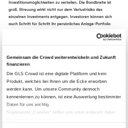
Investitionsmöglichkeiten zu verteilen. Die Bandbreite ist
groß. Streuung wirkt nicht nur dem Verlustrisiko des
einzelnen Investments entgegen. Investoren können sich
auch Schritt für Schritt ihr persönliches Anlage-Portfolio
aufbauen.
Fazit:
Gemeinsam die Crowd weiterentwickeln und Zukunft
Crowdinvesting bietet die Möglichkeit, attraktive Renditen
finanzieren
mit einem positiven Impact zu verbinden. Die Risiken sind
Die GLS Crowd ist eine digitale Plattform und kein
allerdings höher als bei traditionellen Bankprodukten.
Produkt, welches bei Ihnen um die Ecke erworben
Anleger sollten das Bedenken und ihr persönliches Anlage-
werden kann. Um unsere Community dennoch
Portfolio entsprechend mit weiteren Investments wie
kennenlernen zu können, ist eine Auswertung bestimmter
Anleihen oder Alternative Investment-Fonds diversifizieren.
Daten für uns wichtig.
Sie sind auf der Suche nach Projekten für Ihr
Sogenannte „Cookies“ helfen uns unter anderem dabei
Anlage-Portfolio?
Sie besser zu erreichen.
Durch den Einsatz von Cookies auf unserer Webseite