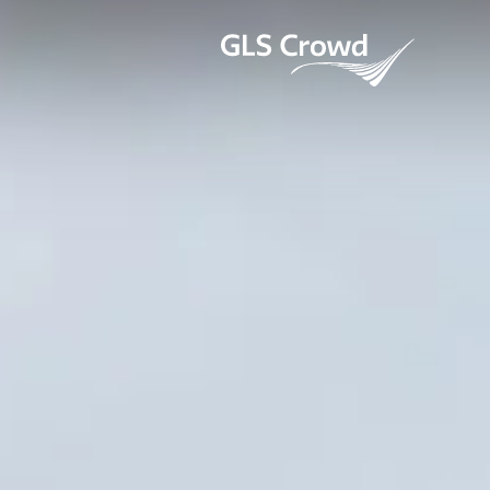
Skip
to
GLS Crowd
content