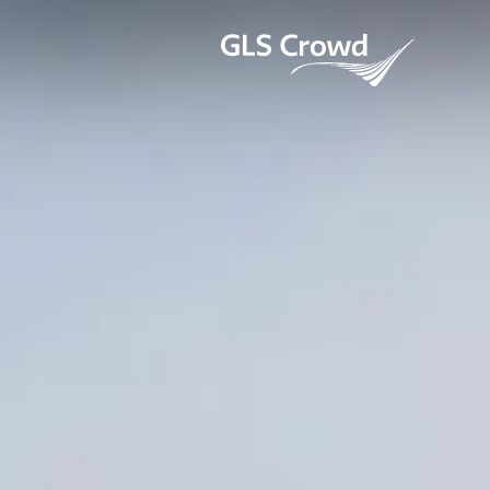
Skip
to
GLS Crowd
content